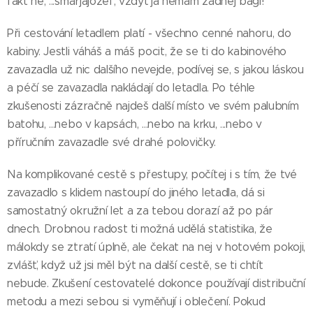
fakt né, ...šmarjájózef, vždyť já nemám žádnej bágl!
Při cestování letadlem platí - všechno cenné nahoru, do
kabiny. Jestli váháš a máš pocit, že se ti do kabinového
zavazadla už nic dalšího nevejde, podívej se, s jakou láskou
a péčí se zavazadla nakládají do letadla. Po téhle
zkušenosti zázračně najdeš další místo ve svém palubním
batohu, ...nebo v kapsách, ...nebo na krku, ...nebo v
příručním zavazadle své drahé polovičky.
Na komplikované cestě s přestupy, počítej i s tím, že tvé
zavazadlo s klidem nastoupí do jiného letadla, dá si
samostatný okružní let a za tebou dorazí až po pár
dnech. Drobnou radost ti možná udělá statistika, že
málokdy se ztratí úplně, ale čekat na nej v hotovém pokoji,
zvlášť, když už jsi měl být na další cestě, se ti chtít
nebude. Zkušení cestovatelé dokonce používají distribuční
metodu a mezi sebou si vyměňují i oblečení. Pokud