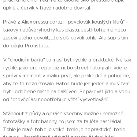
úplně a červík v hlavě nadobro dovrtal.
Právě z Aliexpressu dorazil "povolovák kouslých filtrů" -
takový nedůvěryhodný kus plastu. Jestli tohle má něco
zaseknutého povolit, ...to spíš povolí tohle. Ale šup s tím
do báglu. Pro jistotu.
V "chodícím báglu" to musí být rychlé a praktické. Né tak
rychlé, jako pro reportáž nebo street fotografii, kde je
správný moment v mžiku pryč, ale praktické a pohodlné,
aby tě to nezdržovalo. Batoh bude jen jeden a musí tam
být i oddělené místo na další věci. Separovat jídlo a vodu
od fotověcí asi nepotřebuje větší vysvětlování.
Stáhnout z půdy a oprášit všechny možné i nemožné
fototašky a fotobatohy, co jsem za ta léta nastřádal.
Tohle je malé, tohle je velké, tohle je nepraktické, tohle