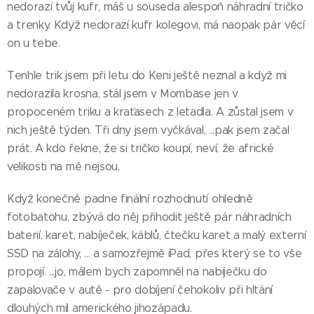
nedorazí tvůj kufr, máš u souseda alespoň náhradní tričko
a trenky. Když nedorazí kufr kolegovi, má naopak pár věcí
on u tebe.
Tenhle trik jsem při letu do Keni ještě neznal a když mi
nedorazila krosna, stál jsem v Mombase jen v
propoceném triku a kraťasech z letadla. A zůstal jsem v
nich ještě týden. Tři dny jsem vyčkával, ...pak jsem začal
prát. A kdo řekne, že si tričko koupí, neví, že africké
velikosti na mě nejsou.
Když konečně padne finální rozhodnutí ohledně
fotobatohu, zbývá do něj přihodit ještě pár náhradních
baterií, karet, nabíječek, káblů, čtečku karet a malý externí
SSD na zálohy, ... a samozřejmě iPad, přes který se to vše
propojí. ...jo, málem bych zapomněl na nabíječku do
zapalovače v autě - pro dobíjení čehokoliv při hltání
dlouhých mil amerického jihozápadu.