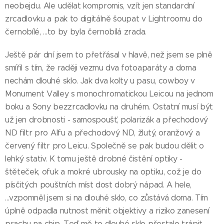
neobejdu. Ale udělat kompromis, vzít jen standardní
zrcadlovku a pak to digitálně šoupat v Lightroomu do
černobílé, ...to by byla černobílá zrada.
Ještě pár dní jsem to přetřásal v hlavě, než jsem se plně
smířil s tím, že raději vezmu dva fotoaparáty a doma
nechám dlouhé sklo. Jak dva kolty u pasu, cowboy v
Monument Valley s monochromatickou Leicou na jednom
boku a Sony bezzrcadlovku na druhém. Ostatní musí být
už jen drobnosti - samospoušť, polarizák a přechodový
ND filtr pro Alfu a přechodový ND, žlutý, oranžový a
červený filtr pro Leicu. Společně se pak budou dělit o
lehký stativ. K tomu ještě drobné čistění optiky -
štěteček, ofuk a mokré ubrousky na optiku, což je do
písčitých pouštních míst dost dobrý nápad. A hele,
...vzpomněl jsem si na dlouhé sklo, co zůstává doma. Tím
úplně odpadla nutnost měnit objektivy a riziko zanesení
prachu na chip. Teď mě to dlouhé sklo přestalo trápit