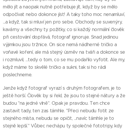
mělo jít a naopak nutně potřebuje jít, když by se mělo
odpočívat nebo dokonce jíst! A taky toho moc nenamluví,
...a když, tak si mluví jen pro sebe. Obchody se suvenýry,
kavárny a všechny ty požitky, co si každý normální člověk
při cestování dopřává, fotograf ignoruje. Snad jedinou
výjimkou jsou tržnice. On sice nemá nádherné tričko a
voňavé koření, ale má stejný úsměv na tváři a dokonce se
i rozmluvil, ...tedy o tom, co se mu podařilo vyfotit. Ale my,
když máme to skvělé tričko a sukni, tak si ho rádi
poslechneme.
Jenže když fotograf vyrazí s druhým fotografem, je to
ještě horší. Člověk by si řekl, že jsou to stejné nátury a že
budou "na jedné vlně". Opak je pravdou. Ten chce
zastavit tady, ten zas támhle. "Přeci nebudu fotit ze
stejného místa, nebudu se opičit, ...navíc támhle je to
stejně lepší." Vůbec nechápu ty společné fototripy, kdy