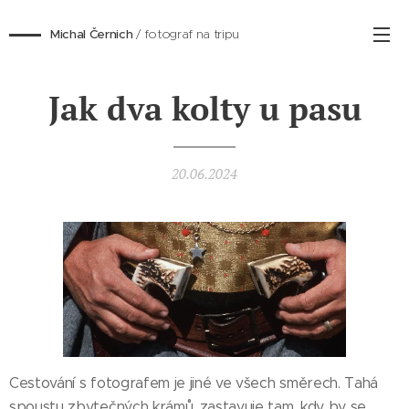
Michal Černich
/ fotograf na tripu
Jak dva kolty u pasu
20.06.2024
Cestování s fotografem je jiné ve všech směrech. Tahá
spoustu zbytečných krámů, zastavuje tam, kdy by se