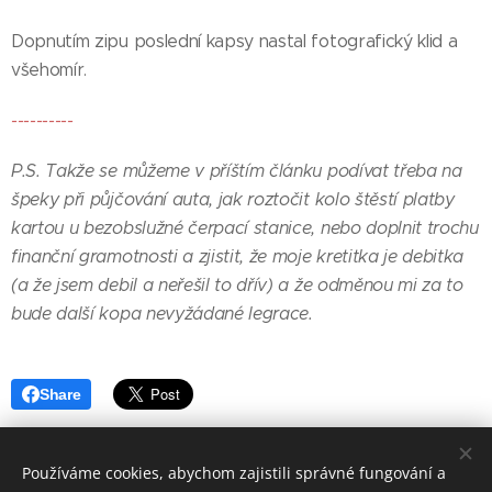
Dopnutím zipu poslední kapsy nastal fotografický klid a
všehomír.
----------
P.S. Takže se můžeme v příštím článku podívat třeba na
špeky při půjčování auta, jak roztočit kolo štěstí platby
kartou u bezobslužné čerpací stanice, nebo doplnit trochu
finanční gramotnosti a zjistit, že moje kretitka je debitka
(a že jsem debil a neřešil to dřív) a že odměnou mi za to
bude další kopa nevyžádané legrace.
Share
Používáme cookies, abychom zajistili správné fungování a