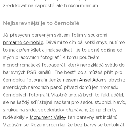
zredukovat na naprosté, ale funkční minimum.
Nejbarevnější je to černobílé
Já, přesycen barevným světem, fotím v soukromí
primárně černobíle
. Dává mi to čím dál větší smysl, nutí mě
to jinak přemýšlet a jinak se dívat, ...je to úplně odlišné od
mých pracovních fotografií. K tomu používám
monochromatický fotoaparát, který nerozkládá světlo do
barevných RGB kanálů. "The best", co si můžeš přát pro
černobílou fotografii. Jenže nejsem
Ansel Adams
, abych z
amerických národních parků přivezl domů jen hromadu
černobílých fotografií. Vlastně ano, já bych to fakt udělal,
ale ne každý sdílí stejné nadšení pro šedou stupnici. Navíc,
s rukou na srdci, sebekriticky přiznávám, že i já chci ty
rudé skály v
Monument Valley
, ten barevný art indiánů.
Vzdávám se. Rozum srdci říká, že bez barvy se tentokrát