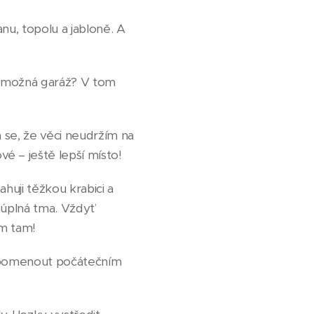
nu, topolu a jabloně. A
ak možná garáž? V tom
m se, že věci neudržím na
é – ještě lepší místo!
huji těžkou krabici a
c úplná tma. Vždyť
ím tam!
zapomenout počátečním