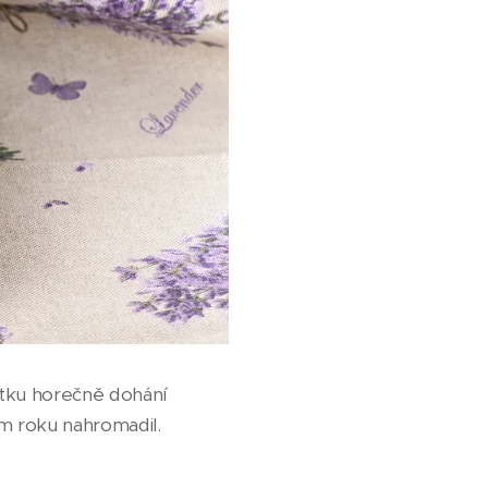
hátku horečně dohání
m roku nahromadil.