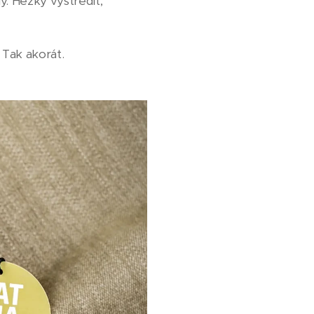
y. Hezky vystředit,
 Tak akorát.