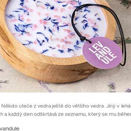
é. Někdo uteče z vedra ještě do většího vedra. Jiný v le
nih a každý den odškrtává ze seznamu, který se mu běhe
evandule