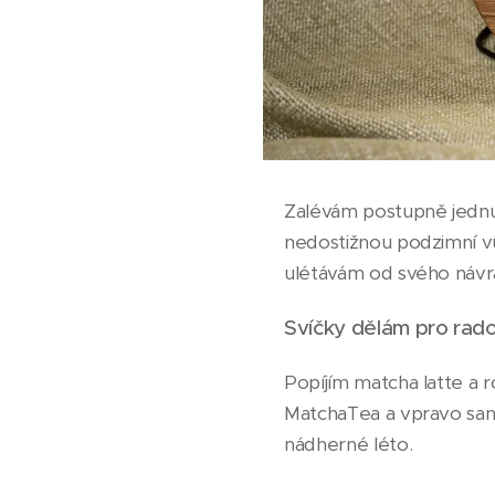
Zalévám postupně jednu 
nedostižnou podzimní vů
ulétávám od svého návr
Svíčky dělám pro rad
Popíjím matcha latte a 
MatchaTea a vpravo sant
nádherné léto.