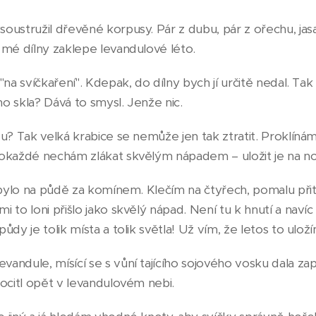
ustružil dřevěné korpusy. Pár z dubu, pár z ořechu, jasa
 mé dílny zaklepe levandulové léto.
"na svíčkaření". Kdepak, do dílny bych jí určitě nedal. T
o skla? Dává to smysl. Jenže nic.
u? Tak velká krabice se nemůže jen tak ztratit. Proklíná
okaždé nechám zlákat skvělým nápadem – uložit je na nov
 bylo na půdě za komínem. Klečím na čtyřech, pomalu přita
 to loni přišlo jako skvělý nápad. Není tu k hnutí a naví
ůdy je tolik místa a tolik světla! Už vím, že letos to ulož
andule, mísící se s vůní tajícího sojového vosku dala 
 ocitl opět v levandulovém nebi.