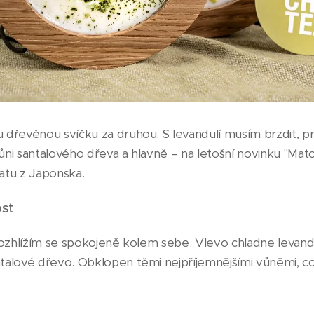
dřevěnou svíčku za druhou. S levandulí musím brzdit, pr
ni santalového dřeva a hlavně – na letošní novinku "Mat
atu z Japonska.
ost
rozhlížím se spokojeně kolem sebe. Vlevo chladne levand
alové dřevo. Obklopen těmi nejpříjemnějšími vůněmi, co