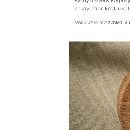
Každý dřevěný korpus je
někdy jeden knot, u větš
Vosk už lehce zchladl a 