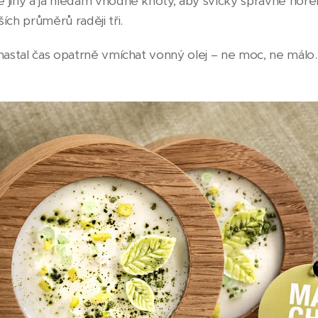
 jiný a já hledám vhodné knoty, aby svíčky správně hořel
ích průměrů raději tři.
nastal čas opatrně vmíchat vonný olej – ne moc, ne málo.