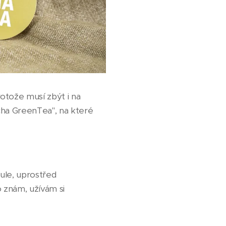
otože musí zbýt i na
cha GreenTea", na které
ule, uprostřed
 znám, užívám si